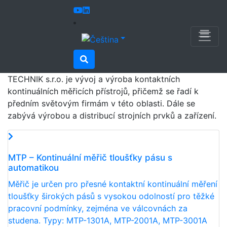
Úvod
Produkty
Lisovny
Lisovny
Hlavním předmětem činnosti společnosti UVB
TECHNIK s.r.o. je vývoj a výroba kontaktních
kontinuálních měřicích přístrojů, přičemž se řadí k
předním světovým firmám v této oblasti. Dále se
zabývá výrobou a distribucí strojních prvků a zařízení.
MTP – Kontinuální měřič tloušťky pásu s
automatikou
Měřič je určen pro přesné kontaktní kontinuální měření
tloušťky širokých pásů s vysokou odolností pro těžké
pracovní podmínky, zejména ve válcovnách za
studena. Typy: MTP-1301A, MTP-2001A, MTP-3001A