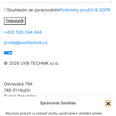
Souhlasím se zpracováním
Podmínky použití & GDPR
Odeslat
+420
595 044 444
prodej@uvbtechnik.cz
© 2026 UVB TECHNIK s.r.o.
UVB TECHNIK s.r.o.
Ostravská 79A
748 01 Hlučín
Česká Republika
Spravovat Souhlas
GPS: N 49° 53,809´, E 18° 11,853´
Abychom poskytli co nejlepší služby, používáme k ukládání a/nebo