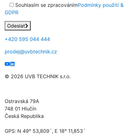
Souhlasím se zpracováním
Podmínky použití &
GDPR
Odeslat
+420
595 044 444
prodej@uvbtechnik.cz
© 2026 UVB TECHNIK s.r.o.
UVB TECHNIK s.r.o.
Ostravská 79A
748 01 Hlučín
Česká Republika
GPS: N 49° 53,809´, E 18° 11,853´