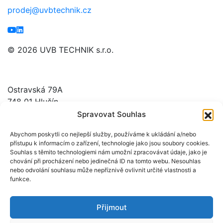
prodej@uvbtechnik.cz
© 2026 UVB TECHNIK s.r.o.
UVB TECHNIK s.r.o.
Ostravská 79A
748 01 Hlučín
Česká Republika
Spravovat Souhlas
Abychom poskytli co nejlepší služby, používáme k ukládání a/nebo
GPS: N 49° 53,809´, E 18° 11,853´
přístupu k informacím o zařízení, technologie jako jsou soubory cookies.
Souhlas s těmito technologiemi nám umožní zpracovávat údaje, jako je
Search on Google maps
chování při procházení nebo jedinečná ID na tomto webu. Nesouhlas
Products
nebo odvolání souhlasu může nepříznivě ovlivnit určité vlastnosti a
funkce.
About us
References
Photo gallery
Přijmout
FAQ