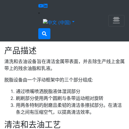
UVB TECHNIK
用于轧制机
OZ – 清洁和脱脂设备
OZ – 清洁和脱脂设备
紧凑型金属带表面清洗与去油设备
产品描述
清洗和去油设备旨在清洁金属带表面，并去除生产线上金属
带上的残余油脂和乳液。
脱脂设备由一个浮动框架中的三个部分组成:
通过喷嘴喷洒脱脂液体湿润部分
刷刷部分使用两个圆刷与条带运动相对旋转
用两条特制的耐磨且柔韧的清洁条擦拭部分。在清洁
条之间有压缩空气，以提高清洁效率。
清洁和去油工艺