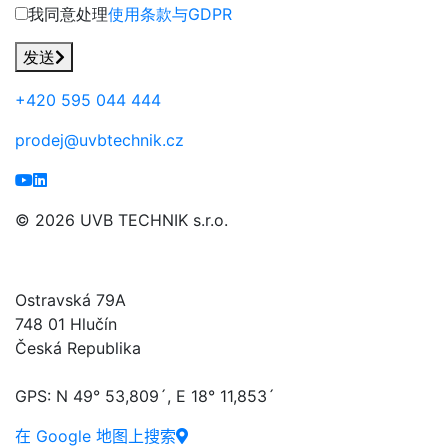
我同意处理
使用条款与GDPR
发送
+420
595 044 444
prodej@uvbtechnik.cz
© 2026 UVB TECHNIK s.r.o.
UVB TECHNIK s.r.o.
Ostravská 79A
748 01 Hlučín
Česká Republika
GPS: N 49° 53,809´, E 18° 11,853´
在 Google 地图上搜索