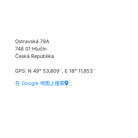
UVB TECHNIK s.r.o.
Ostravská 79A
748 01 Hlučín
Česká Republika
GPS: N 49° 53,809´, E 18° 11,853´
在 Google 地图上搜索